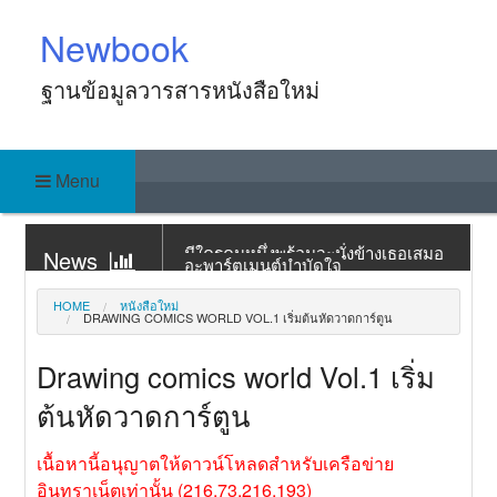
Skip
Newbook
to
content
ฐานข้อมูลวารสารหนังสือใหม่
Menu
News
News
มีใครคนหนึ่งพร้อมจะนั่งข้างเธอเสมอ
อะพาร์ตเมนต์บำบัดใจ
News
ร้านทำรองเท้าแห่งนี้มีคุณภูตพันปีเป็น
HOME
หนังสือใหม่
DRAWING COMICS WORLD VOL.1 เริ่มต้นหัดวาดการ์ตูน
เจ้าของ
News
ร้านกาแฟจันทร์เต็มดวงในคืนที่จันทร์
Drawing comics world Vol.1 เริ่ม
ไม่เต็มดวง
News
แกงกะหรี่สูตรลับกับปริศนาในคาเฟ่
ต้นหัดวาดการ์ตูน
หนังสือ
News
คดีฆาตกรรมนักทำขนมแห่งเกียวโต
เนื้อหานี้อนุญาตให้ดาวน์โหลดสำหรับเครือข่าย
อินทราเน็ตเท่านั้น (216.73.216.193)
News