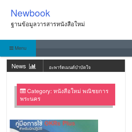
Skip
Newbook
to
content
ฐานข้อมูลวารสารหนังสือใหม่
Menu
News
อะพาร์ตเมนต์บำบัดใจ
News
ร้านทำรองเท้าแห่งนี้มีคุณภูตพันปีเป็น
เจ้าของ
Category: หนังสือใหม่ พณิชยการ
News
ร้านกาแฟจันทร์เต็มดวงในคืนที่จันทร์
พระนคร
ไม่เต็มดวง
News
แกงกะหรี่สูตรลับกับปริศนาในคาเฟ่
หนังสือ
News
คดีฆาตกรรมนักทำขนมแห่งเกียวโต
News