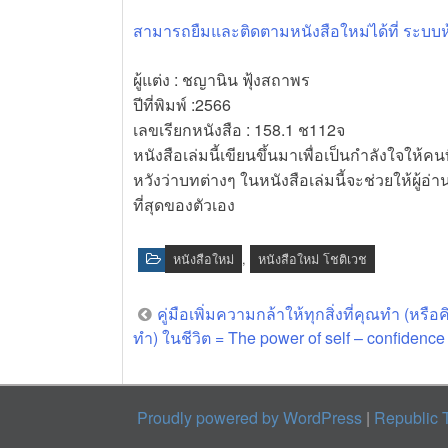
News
คดีฆาตกรรมนักทำขนมแห่งเ
สามารถยืมและติดตามหนังสือใหม่ได้ที่ ระบบห้
News
เมื่อจิตวิทยาทำให้คนรักกัน
ผู้แต่ง : ชญานิน ฟุ้งสถาพร
News
ปีที่พิมพ์ :2566
ชิวิตเรามีแค่สี่พันสัปดาห์
เลขเรียกหนังสือ : 158.1 ช112จ
หนังสือเล่มนี้เขียนขึ้นมาเพื่อเป็นกำลังใจให้ค
หวังว่าบทต่างๆ ในหนังสือเล่มนี้จะช่วยให้ผู้อ
ที่สุดของตัวเอง
หนังสือใหม่
,
หนังสือใหม่ โชติเวช
คู่มือเพิ่มความกล้าให้ทุกสิ่งที่คุณทำ (หรือ
Post
ทำ) ในชีวิต = The power of self – confidence
navigation
Proudly powered by WordPress
|
Republic