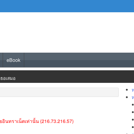
eBook
งเธอเสมอ
ห
พันปีเป็นเจ้าของ
ี่จันทร์ไม่เต็มดวง
อินทราเน็ตเท่านั้น (216.73.216.57)
นคาเฟ่หนังสือ