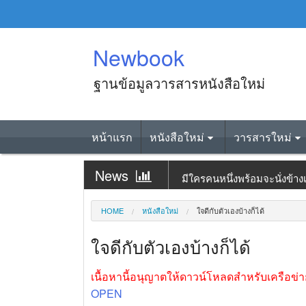
Skip
to
content
Newbook
ฐานข้อมูลวารสารหนังสือใหม่
หน้าแรก
หนังสือใหม่
วารสารใหม่
News
มีใครคนหนึ่งพร้อมจะนั่งข้า
News
อะพาร์ตเมนต์บำบัดใจ
HOME
หนังสือใหม่
ใจดีกับตัวเองบ้างก็ได้
News
ร้านทำรองเท้าแห่งนี้มีคุณภูต
ใจดีกับตัวเองบ้างก็ได้
News
ร้านกาแฟจันทร์เต็มดวงในคืนท
เนื้อหานี้อนุญาตให้ดาวน์โหลดสำหรับเครือข่าย
News
แกงกะหรี่สูตรลับกับปริศนาใ
OPEN